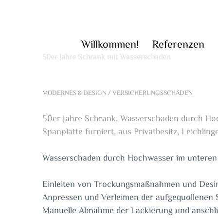
Zum
Inhalt
springen
Willkommen!
Referenzen
50er Jahre Schrank mit Wasserschaden
MODERNES & DESIGN / VERSICHERUNGSSCHÄDEN
50er Jahre Schrank, Wasserschaden durch H
Spanplatte furniert, aus Privatbesitz, Leichling
Wasserschaden durch Hochwasser im unteren B
Einleiten von Trockungsmaßnahmen und Desinf
Anpressen und Verleimen der aufgequollenen S
Manuelle Abnahme der Lackierung und anschl