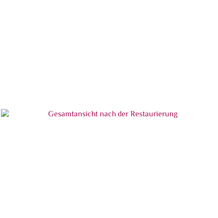
In Gips rekonstruierte Fehlstellen
Nach Aufbringen der Bronzierung auf die
Ergänzungen