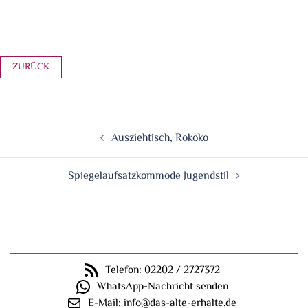
Gesamtansicht nach der Restaurierung
Beitragsnavigation
Ausziehtisch, Rokoko
Spiegelaufsatzkommode Jugendstil
Telefon: 02202 / 2727372
WhatsApp-Nachricht senden
E-Mail: info@das-alte-erhalte.de