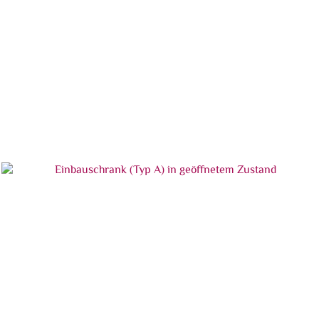
Die ehemalige Hoesch-Zentrale, Rheinische Straße
173, Dortmund
Einbauschrank (Typ A) in geschlossenem Zustand