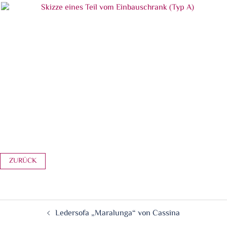
Im Tresorraum eingelagerte Einbauschränke
Skizze eines Teil vom Einbauschrank (Typ A)
Beitragsnavigation
Ledersofa „Maralunga“ von Cassina