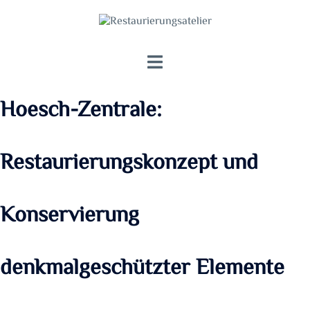
Zum
Inhalt
springen
Menü
umschalten
Hoesch-Zentrale:
Restaurierungskonzept und
Konservierung
denkmalgeschützter Elemente