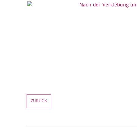
Vorderbein nach dem Entfernen der alten V
Nach der Verklebung und Kittung
Beitragsnavigation