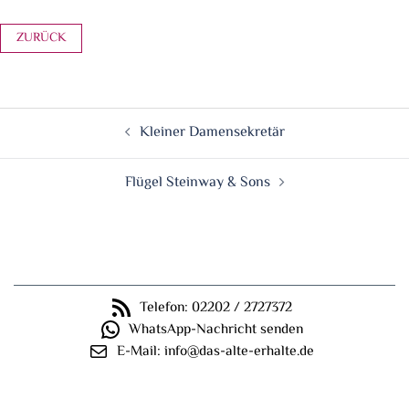
Fertig restaurierte Haustüranlage: Innenansicht
Beitragsnavigation
Kleiner Damensekretär
Flügel Steinway & Sons
Telefon: 02202 / 2727372
WhatsApp-Nachricht senden
E-Mail: info@das-alte-erhalte.de