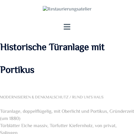
Zum
Inhalt
springen
Menü
umschalten
Historische Türanlage mit
Portikus
MODERNISIEREN & DENKMALSCHUTZ / RUND UM’S HAUS
Türanlage, doppelflügelig, mit Oberlicht und Portikus, Gründerzeit
(um 1880)
Türblätter Eiche massiv, Türfutter Kiefernholz, von privat,
Solingen