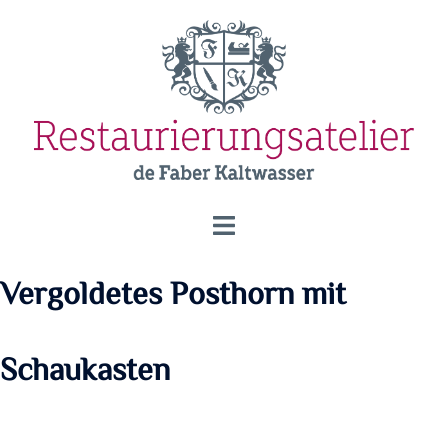
Zum
Inhalt
springen
Menü
umschalten
Vergoldetes Posthorn mit
Schaukasten